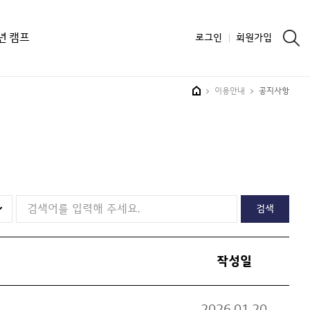
통합 검색
소년 캠프
로그인
회원가입
이용안내
공지사항
검색
HOME
작성일
2026.01.20