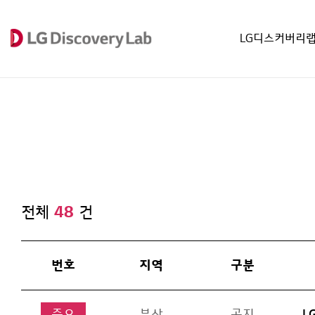
LG디스커버리
전체
48
건
번호
지역
구분
중요
부산
공지
L